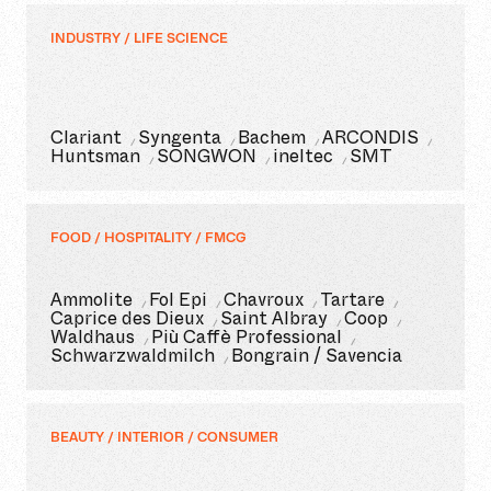
INDUSTRY / LIFE SCIENCE
Clariant
Syngenta
Bachem
ARCONDIS
Huntsman
SONGWON
ineltec
SMT
FOOD / HOSPITALITY / FMCG
Ammolite
Fol Epi
Chavroux
Tartare
Caprice des Dieux
Saint Albray
Coop
Waldhaus
Più Caffè Professional
Schwarzwaldmilch
Bongrain / Savencia
BEAUTY / INTERIOR / CONSUMER