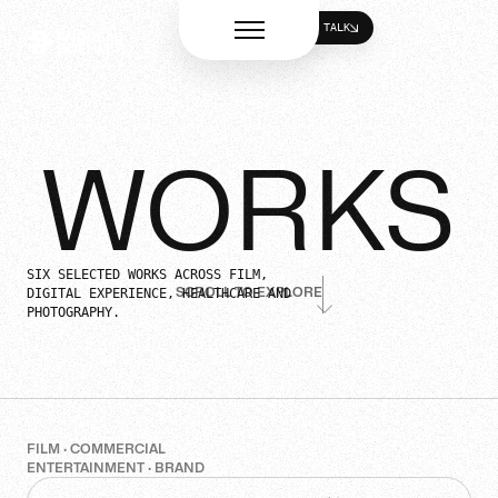
LET'S TALK
ANDREAS
Menü öffnen
LET'S TALK
BOEHLER
WORKS
SIX SELECTED WORKS ACROSS FILM,
SCROLL TO EXPLORE
DIGITAL EXPERIENCE, HEALTHCARE AND
PHOTOGRAPHY.
FILM · COMMERCIAL
ENTERTAINMENT · BRAND